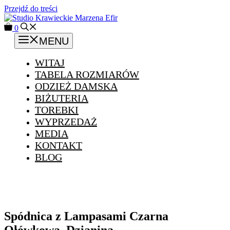
Przejdź do treści
0
MENU
WITAJ
TABELA ROZMIARÓW
ODZIEŻ DAMSKA
BIŻUTERIA
TOREBKI
WYPRZEDAŻ
MEDIA
KONTAKT
BLOG
Spódnica z Lampasami Czarna
Ołówkowa. Dzianina.