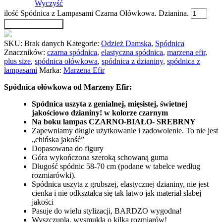
Wyczyść
ilość Spódnica z Lampasami Czarna Ołówkowa. Dzianina.
Dodaj do koszyka
SKU:
Brak danych
Kategorie:
Odzież Damska
,
Spódnica
Znaczników:
czarna spódnica
,
elastyczna spódnica
,
marzena efir
,
plus size
,
spódnica ołówkowa
,
spódnica z dzianiny
,
spódnica z
lampasami
Marka:
Marzena Efir
Spódnica ołówkowa od Marzeny Efir:
Spódnica uszyta z genialnej, mięsistej, świetnej
jakościowo dzianiny! w kolorze czarnym
Na boku lampas CZARNO-BIAŁO- SREBRNY
Zapewniamy długie użytkowanie i zadowolenie. To nie jest
„chińska jakość”
Dopasowana do figury
Góra wykończona szeroką schowaną guma
Długość spódnic 58-70 cm (podane w tabelce według
rozmiarówki).
Spódnica uszyta z grubszej, elastycznej dzianiny, nie jest
cienka i nie odkształca się tak łatwo jak materiał słabej
jakości
Pasuje do wielu stylizacji, BARDZO wygodna!
Wyszczupla, wysmukla o kilka rozmiarów!