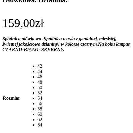
159,00
zł
Spódnica ołówkowa .Spódnica uszyta z genialnej, mięsistej,
świetnej jakościowo dzianiny! w kolorze czarnym.Na boku lampas
CZARNO-BIAŁO- SREBRNY.
42
44
46
48
50
52
Rozmiar
54
56
58
60
62
64