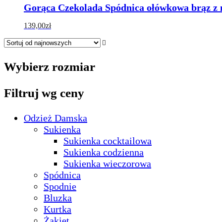
Gorąca Czekolada Spódnica ołówkowa brąz z mi
139,00
zł
Wybierz rozmiar
Filtruj wg ceny
Odzież Damska
Sukienka
Sukienka cocktailowa
Sukienka codzienna
Sukienka wieczorowa
Spódnica
Spodnie
Bluzka
Kurtka
Żakiet