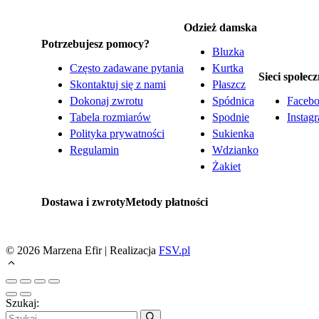
Odzież damska
Potrzebujesz pomocy?
Bluzka
Często zadawane pytania
Kurtka
Sieci społec
Skontaktuj się z nami
Płaszcz
Dokonaj zwrotu
Spódnica
Faceb
Tabela rozmiarów
Spodnie
Instag
Polityka prywatności
Sukienka
Regulamin
Wdzianko
Żakiet
Dostawa i zwroty
Metody płatności
© 2026 Marzena Efir | Realizacja
FSV.pl
Szukaj: