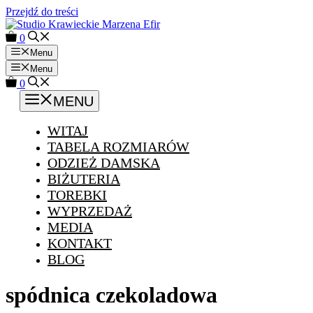
Przejdź do treści
0
Menu
Menu
0
MENU
WITAJ
TABELA ROZMIARÓW
ODZIEŻ DAMSKA
BIŻUTERIA
TOREBKI
WYPRZEDAŻ
MEDIA
KONTAKT
BLOG
spódnica czekoladowa